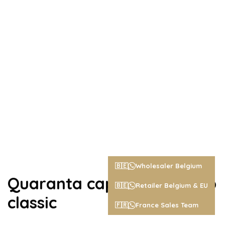
🇧🇪
Wholesaler Belgium
Quaranta caps - Nespresso
🇧🇪
Retailer Belgium & EU
classic
🇫🇷
France Sales Team