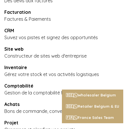
Des devis aux factures
Facturation
Factures & Paiements
CRM
Suivez vos pistes et signez des opportunités
Site web
Constructeur de sites web d'entreprise
Inventaire
Gérez votre stock et vos activités logistiques
Comptabilité
Gestion de la comptabilité financière et analytique
🇧🇪
Wholesaler Belgium
Achats
🇧🇪
Retailer Belgium & EU
Bons de commande, conventions et accords
🇫🇷
France Sales Team
Projet